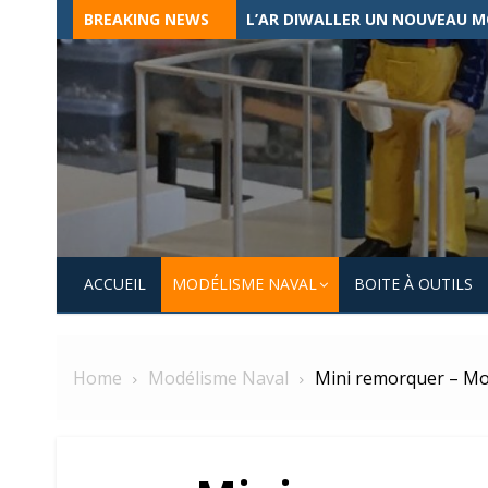
Skip
BREAKING NEWS
L’AR DIWALLER UN NOUVEAU M
to
content
ACCUEIL
MODÉLISME NAVAL
BOITE À OUTILS
Home
Modélisme Naval
Mini remorquer – Mo