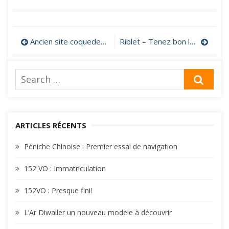
Navigation
Ancien site coquedenoix.fr
Riblet – Tenez bon la barre!
de
Search
l’article
SEA
for:
ARTICLES RÉCENTS
Péniche Chinoise : Premier essai de navigation
152 VO : Immatriculation
152VO : Presque fini!
L’Ar Diwaller un nouveau modèle à découvrir