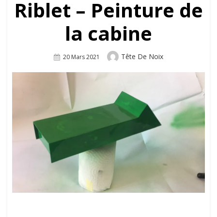
Riblet – Peinture de
la cabine
Author
Tête De Noix
Posted
20 Mars 2021
On