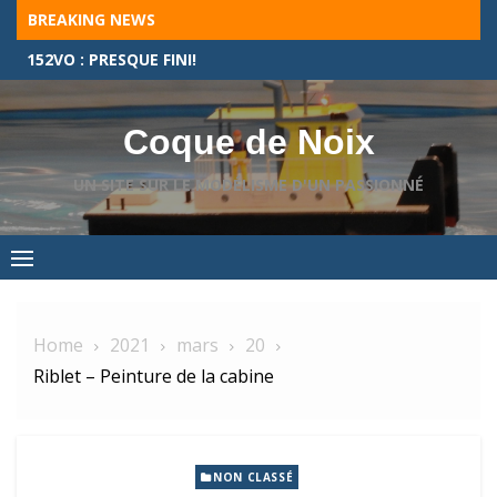
Skip
BREAKING NEWS
to
L’AR DIWALLER UN NOUVEAU MODÈLE À DÉCOUVRIR
content
Coque de Noix
UN SITE SUR LE MODÉLISME D'UN PASSIONNÉ
Home
2021
mars
20
Riblet – Peinture de la cabine
NON CLASSÉ