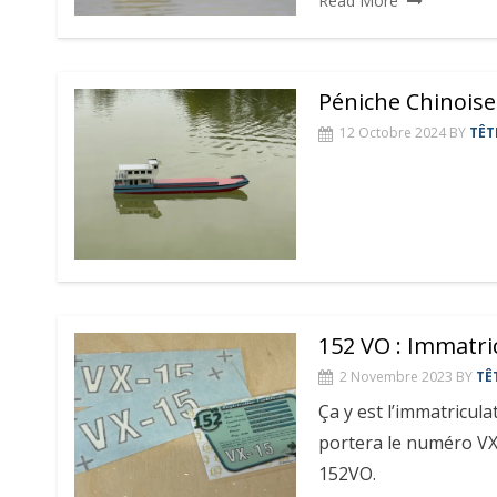
Read More
Péniche Chinoise
12 Octobre 2024
BY
TÊT
152 VO : Immatri
2 Novembre 2023
BY
TÊ
Ça y est l’immatricul
portera le numéro VX-
152VO.