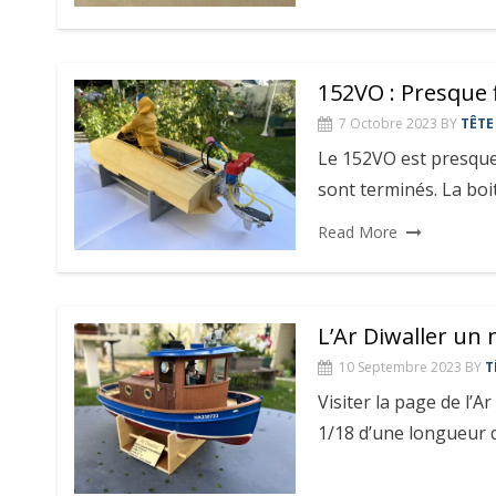
152VO : Presque f
7 Octobre 2023
BY
TÊTE
Le 152VO est presque 
sont terminés. La boi
Read More
L’Ar Diwaller un
10 Septembre 2023
BY
T
Visiter la page de l’A
1/18 d’une longueur