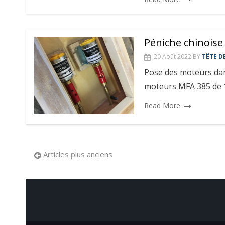
Péniche chinoise
20 Août 2022
BY
TÊTE D
Pose des moteurs dans 
moteurs MFA 385 de 1
Read More
Navigation
Articles plus anciens
des
articles