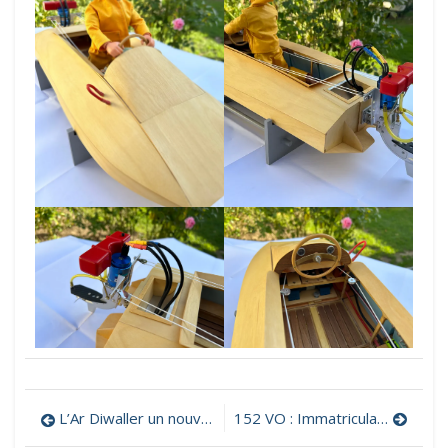
Navigation
L’Ar Diwaller un nouveau modèle à découvrir
152 VO : Immatriculation