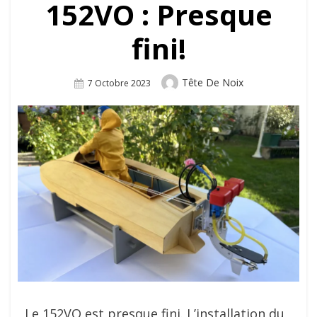
152VO : Presque
fini!
Author
Tête De Noix
Posted
7 Octobre 2023
On
Le 152VO est presque fini. L’installation du