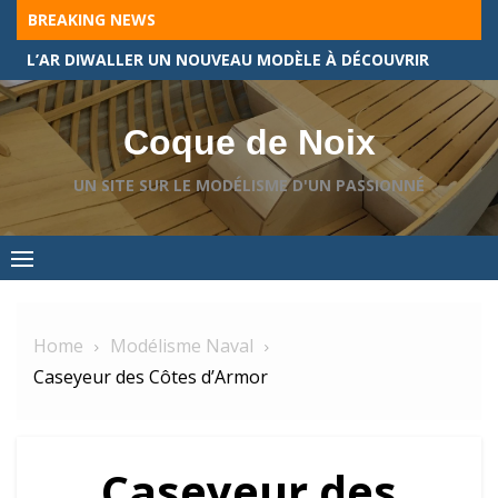
Skip
BREAKING NEWS
to
L’AR DIWALLER UN NOUVEAU MODÈLE À DÉCOUVRIR
content
Coque de Noix
UN SITE SUR LE MODÉLISME D'UN PASSIONNÉ
Home
Modélisme Naval
Caseyeur des Côtes d’Armor
Caseyeur des