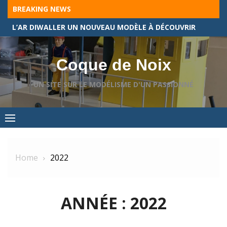
Skip
BREAKING NEWS
to
L’AR DIWALLER UN NOUVEAU MODÈLE À DÉCOUVRIR
content
Coque de Noix
UN SITE SUR LE MODÉLISME D'UN PASSIONNÉ
Home
2022
ANNÉE :
2022